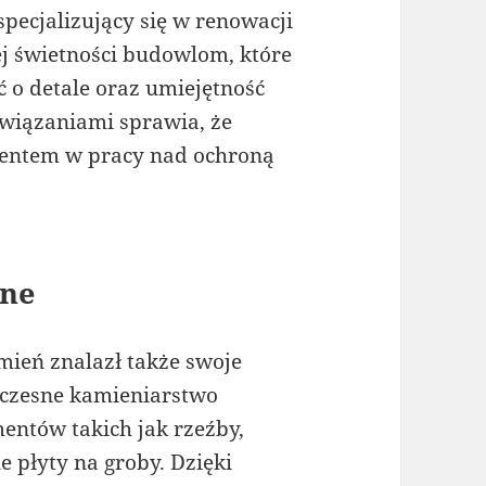
pecjalizujący się w renowacji
j świetności budowlom, które
 o detale oraz umiejętność
związaniami sprawia, że
mentem w pracy nad ochroną
zne
ień znalazł także swoje
łczesne kamieniarstwo
entów takich jak rzeźby,
 płyty na groby. Dzięki