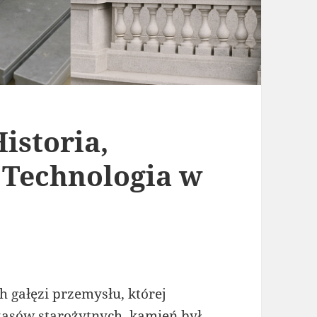
istoria,
 Technologia w
h gałęzi przemysłu, której
 czasów starożytnych, kamień był