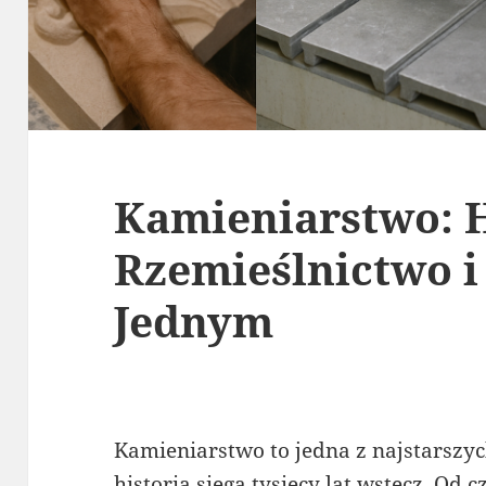
Kamieniarstwo: H
Rzemieślnictwo i
Jednym
Kamieniarstwo to jedna z najstarszyc
historia sięga tysięcy lat wstecz. Od