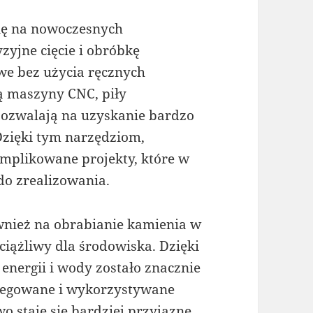
ię na nowoczesnych
zyjne cięcie i obróbkę
we bez użycia ręcznych
ą maszyny CNC, piły
 pozwalają na uzyskanie bardzo
Dzięki tym narzędziom,
mplikowane projekty, które w
do zrealizowania.
nież na obrabianie kamienia w
ciążliwy dla środowiska. Dzięki
 energii i wody zostało znacznie
gregowane i wykorzystywane
o staje się bardziej przyjazne