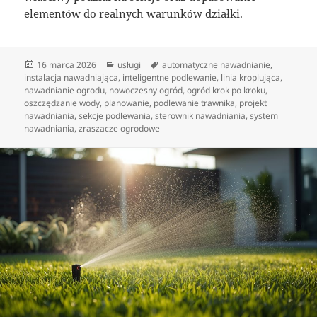
elementów do realnych warunków działki.
Data
Kategorie
Tagi
16 marca 2026
usługi
automatyczne nawadnianie
,
publikacji
instalacja nawadniająca
,
inteligentne podlewanie
,
linia kroplująca
,
nawadnianie ogrodu
,
nowoczesny ogród
,
ogród krok po kroku
,
oszczędzanie wody
,
planowanie
,
podlewanie trawnika
,
projekt
nawadniania
,
sekcje podlewania
,
sterownik nawadniania
,
system
nawadniania
,
zraszacze ogrodowe