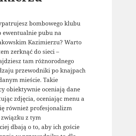
patrujesz bombowego klubu
b ewentualnie pubu na
akowskim Kazimierzu? Warto
tem zerknąć do sieci –
ajdziesz tam różnorodnego
dzaju przewodniki po knajpach
danym mieście. Takie
acy obiektywnie oceniają dane
tując zdjęcia, oceniając menu a
się również profesjonalizm
w związku z tym
iej dbają o to, aby ich goście