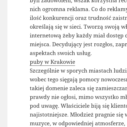
byli zadowoleni, wszak korzystna re
nich ogromna reklama. Co do reklamy
ilość konkurencji oraz trudność zais
określają się w sieci. Tworzą swoją 
internetową żeby każdy miał dostęp
miejsca. Decydujący jest rozgłos, z
aspektach swoich usług.
puby w Krakowie
Szczególnie w sporych miastach ludz
wobec tego sięgają pomocy nowoczesn
takiej domenie zaleca się zamieszcza
prawdy nie ogłosi, mimo wszystko mł
pod uwagę. Właściciele biją się klient
najistotniejsze. Młodzież pragnie si
muzyce, w odpowiedniej atmosferze,