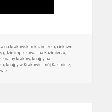
ca na krakowskim kazimierzu
,
ciekawe
e
,
gdzie imprezowac na Kazimierzu
,
w
,
knajpy kraków
,
knajpy na
zu
,
knajpy w Krakowie
,
mój Kazimierz
,
owie