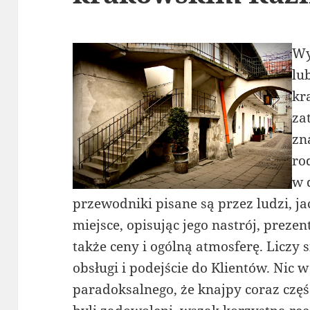
Wy
lu
kr
za
zn
ro
w 
przewodniki pisane są przez ludzi, j
miejsce, opisując jego nastrój, prezen
także ceny i ogólną atmosferę. Liczy 
obsługi i podejście do Klientów. Nic 
paradoksalnego, że knajpy coraz częśc