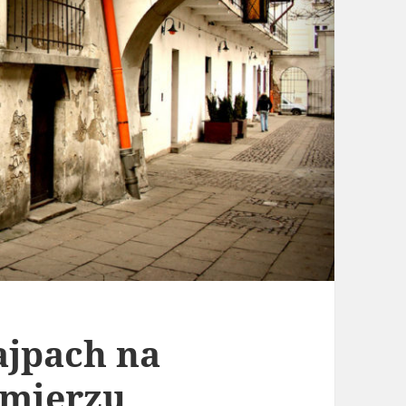
ajpach na
imierzu