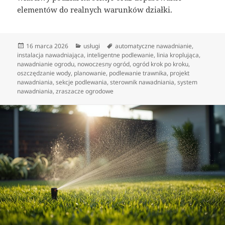
elementów do realnych warunków działki.
Data
Kategorie
Tagi
16 marca 2026
usługi
automatyczne nawadnianie
,
publikacji
instalacja nawadniająca
,
inteligentne podlewanie
,
linia kroplująca
,
nawadnianie ogrodu
,
nowoczesny ogród
,
ogród krok po kroku
,
oszczędzanie wody
,
planowanie
,
podlewanie trawnika
,
projekt
nawadniania
,
sekcje podlewania
,
sterownik nawadniania
,
system
nawadniania
,
zraszacze ogrodowe