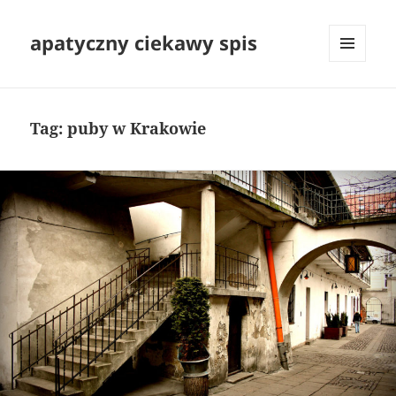
apatyczny ciekawy spis
MENU
I
WIDGETY
Tag:
puby w Krakowie