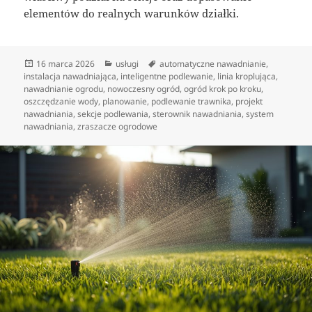
elementów do realnych warunków działki.
Data
Kategorie
Tagi
16 marca 2026
usługi
automatyczne nawadnianie
,
publikacji
instalacja nawadniająca
,
inteligentne podlewanie
,
linia kroplująca
,
nawadnianie ogrodu
,
nowoczesny ogród
,
ogród krok po kroku
,
oszczędzanie wody
,
planowanie
,
podlewanie trawnika
,
projekt
nawadniania
,
sekcje podlewania
,
sterownik nawadniania
,
system
nawadniania
,
zraszacze ogrodowe