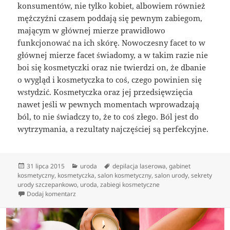
konsumentów, nie tylko kobiet, albowiem również
mężczyźni czasem poddają się pewnym zabiegom,
mającym w głównej mierze prawidłowo
funkcjonować na ich skórę. Nowoczesny facet to w
głównej mierze facet świadomy, a w takim razie nie
boi się kosmetyczki oraz nie twierdzi on, że dbanie
o wygląd i kosmetyczka to coś, czego powinien się
wstydzić. Kosmetyczka oraz jej przedsięwzięcia
nawet jeśli w pewnych momentach wprowadzają
ból, to nie świadczy to, że to coś złego. Ból jest do
wytrzymania, a rezultaty najczęściej są perfekcyjne.
Data
Kategorie
Tagi
31 lipca 2015
uroda
depilacja laserowa
,
gabinet
publikacji
kosmetyczny
,
kosmetyczka
,
salon kosmetyczny
,
salon urody
,
sekrety
urody szczepankowo
,
uroda
,
zabiegi kosmetyczne
do Rozmaite zabiegi dla ciała polecane przez kosmety
Dodaj komentarz