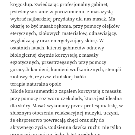
kręgosłup. Zwiedzając profesjonalny gabinet,
jesteśmy w stanie w porozumieniu z masażystą
wybrać najbardziej przydatny dla nas masaż. Ma
okazję to być masaż rękoma, przy pomocy olejków
eterycznych, ziołowych materiałów, odnawiający,
wygładzający oraz energetyzujący skórę. W
ostatnich latach, klienci gabinetów odnowy
biologicznej chętnie korzystają z masaży
egzotycznych, przestrzeganych przy pomocy
gorących kamieni, kamieni wulkanicznych, stempli
ziołowych, czy tzw. chińskiej bańki.
terapia naturalna opole
Młode konsumentki z zapałem korzystają z masażu
przy pomocy roztworu czekolady, która jest idealna
dla skóry. Masaż wykonany przez profesjonalistę, w
słusznym otoczeniu relaksacyjnej muzyki, uczyni,
że ekspresowo powracają chęci oraz siły do
aktywnego życia. Codzienna dawka ruchu nie tylko
wzmocni organizm, jednak też zredukuje