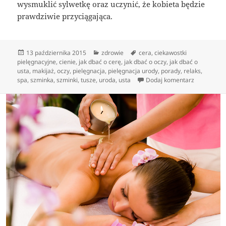
wysmuklić sylwetkę oraz uczynić, że kobieta będzie
prawdziwie przyciągająca.
Data
Kategorie
Tagi
13 października 2015
zdrowie
cera
,
ciekawostki
publikacji
pielęgnacyjne
,
cienie
,
jak dbać o cerę
,
jak dbać o oczy
,
jak dbać o
usta
,
makijaż
,
oczy
,
pielęgnacja
,
pielęgnacja urody
,
porady
,
relaks
,
do Styl życ
spa
,
szminka
,
szminki
,
tusze
,
uroda
,
usta
Dodaj komentarz