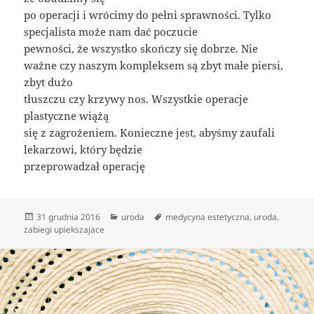
po operacji i wrócimy do pełni sprawności. Tylko
specjalista może nam dać poczucie
pewności, że wszystko skończy się dobrze. Nie
ważne czy naszym kompleksem są zbyt małe piersi,
zbyt dużo
tłuszczu czy krzywy nos. Wszystkie operacje
plastyczne wiążą
się z zagrożeniem. Konieczne jest, abyśmy zaufali
lekarzowi, który będzie
przeprowadzał operację
Data
Kategorie
Tagi
31 grudnia 2016
uroda
medycyna estetyczna
,
uroda
,
publikacji
zabiegi upiekszajace