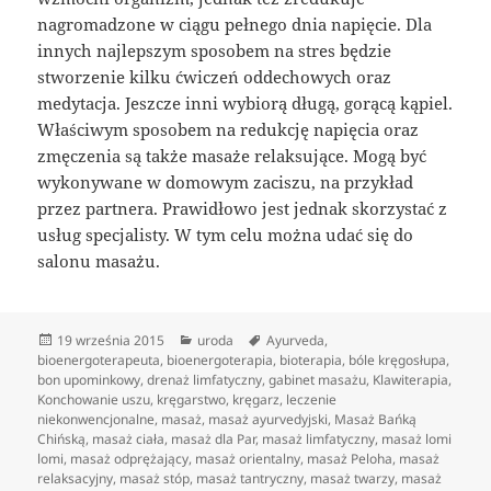
nagromadzone w ciągu pełnego dnia napięcie. Dla
innych najlepszym sposobem na stres będzie
stworzenie kilku ćwiczeń oddechowych oraz
medytacja. Jeszcze inni wybiorą długą, gorącą kąpiel.
Właściwym sposobem na redukcję napięcia oraz
zmęczenia są także masaże relaksujące. Mogą być
wykonywane w domowym zaciszu, na przykład
przez partnera. Prawidłowo jest jednak skorzystać z
usług specjalisty. W tym celu można udać się do
salonu masażu.
Data
Kategorie
Tagi
19 września 2015
uroda
Ayurveda
,
publikacji
bioenergoterapeuta
,
bioenergoterapia
,
bioterapia
,
bóle kręgosłupa
,
bon upominkowy
,
drenaż limfatyczny
,
gabinet masażu
,
Klawiterapia
,
Konchowanie uszu
,
kręgarstwo
,
kręgarz
,
leczenie
niekonwencjonalne
,
masaż
,
masaż ayurvedyjski
,
Masaż Bańką
Chińską
,
masaż ciała
,
masaż dla Par
,
masaż limfatyczny
,
masaż lomi
lomi
,
masaż odprężający
,
masaż orientalny
,
masaż Peloha
,
masaż
relaksacyjny
,
masaż stóp
,
masaż tantryczny
,
masaż twarzy
,
masaż