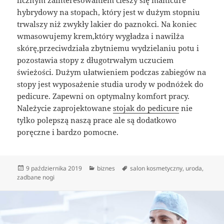
licznym zainteresowaniem cieszy się manicure
hybrydowy na stopach, który jest w dużym stopniu
trwalszy niż zwykły lakier do paznokci. Na koniec
wmasowujemy krem,który wygładza i nawilża
skórę,przeciwdziała zbytniemu wydzielaniu potu i
pozostawia stopy z długotrwałym uczuciem
świeżości. Dużym ułatwieniem podczas zabiegów na
stopy jest wyposażenie studia urody w podnóżek do
pedicure. Zapewni on optymalny komfort pracy.
Należycie zaprojektowane
stojak do pedicure
nie
tylko polepszą naszą prace ale są dodatkowo
poręczne i bardzo pomocne.
Data
Kategorie
Tagi
9 października 2019
biznes
salon kosmetyczny
,
uroda
,
publikacji
zadbane nogi