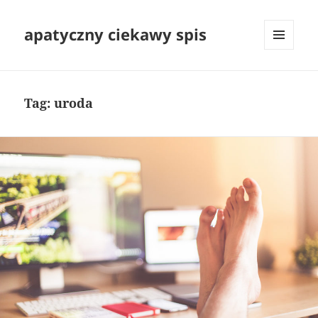
apatyczny ciekawy spis
MENU
I
WIDGETY
Tag:
uroda