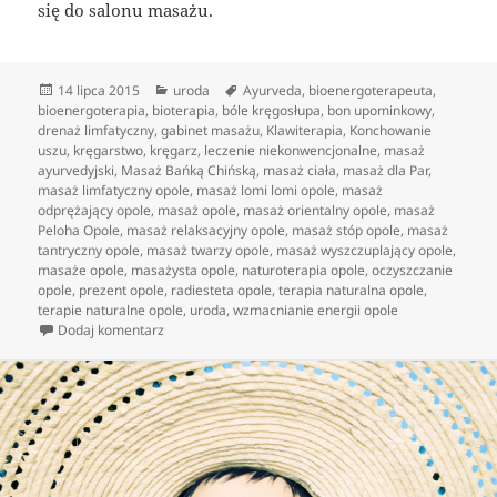
się do salonu masażu.
Data
Kategorie
Tagi
14 lipca 2015
uroda
Ayurveda
,
bioenergoterapeuta
,
publikacji
bioenergoterapia
,
bioterapia
,
bóle kręgosłupa
,
bon upominkowy
,
drenaż limfatyczny
,
gabinet masażu
,
Klawiterapia
,
Konchowanie
uszu
,
kręgarstwo
,
kręgarz
,
leczenie niekonwencjonalne
,
masaż
ayurvedyjski
,
Masaż Bańką Chińską
,
masaż ciała
,
masaż dla Par
,
masaż limfatyczny opole
,
masaż lomi lomi opole
,
masaż
odprężający opole
,
masaż opole
,
masaż orientalny opole
,
masaż
Peloha Opole
,
masaż relaksacyjny opole
,
masaż stóp opole
,
masaż
tantryczny opole
,
masaż twarzy opole
,
masaż wyszczuplający opole
,
masaże opole
,
masażysta opole
,
naturoterapia opole
,
oczyszczanie
opole
,
prezent opole
,
radiesteta opole
,
terapia naturalna opole
,
terapie naturalne opole
,
uroda
,
wzmacnianie energii opole
do Możliwości relaksacyjne masaży egzotycznych
Dodaj komentarz