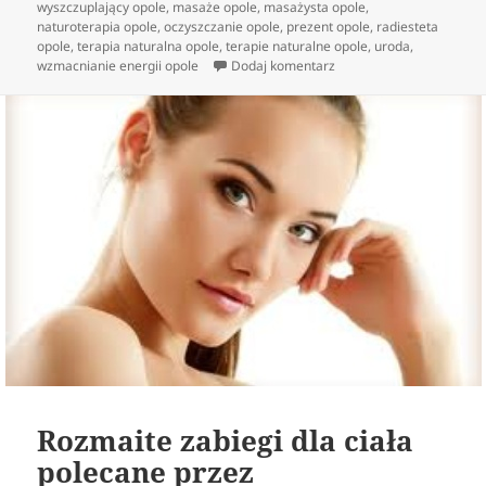
wyszczuplający opole
,
masaże opole
,
masażysta opole
,
naturoterapia opole
,
oczyszczanie opole
,
prezent opole
,
radiesteta
opole
,
terapia naturalna opole
,
terapie naturalne opole
,
uroda
,
do Właściwości masowań
wzmacnianie energii opole
Dodaj komentarz
Rozmaite zabiegi dla ciała
polecane przez