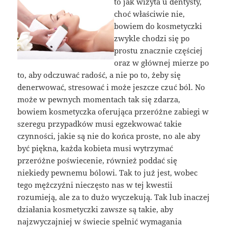
to jak wizyta u dentysty,
choć właściwie nie,
bowiem do kosmetyczki
zwykle chodzi się po
prostu znacznie częściej
oraz w głównej mierze po
to, aby odczuwać radość, a nie po to, żeby się
denerwować, stresować i może jeszcze czuć ból. No
może w pewnych momentach tak się zdarza,
bowiem kosmetyczka oferująca przeróżne zabiegi w
szeregu przypadków musi egzekwować takie
czynności, jakie są nie do końca proste, no ale aby
być piękna, każda kobieta musi wytrzymać
przeróżne poświecenie, również poddać się
niekiedy pewnemu bólowi. Tak to już jest, wobec
tego mężczyźni nieczęsto nas w tej kwestii
rozumieją, ale za to dużo wyczekują. Tak lub inaczej
działania kosmetyczki zawsze są takie, aby
najzwyczajniej w świecie spełnić wymagania