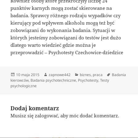
Również osoby które przekroczyły liczbę 24
punktów karnych mogą zostać skierowane na
badania. Sprawcy różnego rodzaju wypadków czy
kierujący pod wpływem alkoholu mogą też być
zobowiązani do wykonania badania. Sytuacji w
których jesteśmy zobowiązani do testów jest dużo
dlatego warto wiedzieć gdzie można je
przeprowadzić – Psychotesty Czechowice-dziedzice
Data
Autor
Kategorie
Tagi
10 maja 2015
zapnowe442
biznes
,
praca
Badania
publikacji
kierowców
,
Badania psychotechniczne
,
Psychotesty
,
Testy
psychologiczne
Dodaj komentarz
Musisz się
zalogować
, aby móc dodać komentarz.