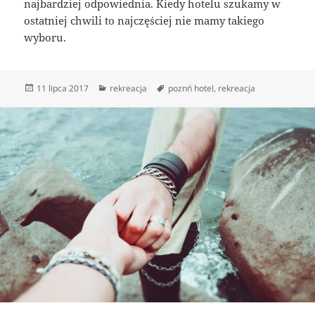
najbardziej odpowiednia. Kiedy hotelu szukamy w
ostatniej chwili to najczęściej nie mamy takiego
wyboru.
Data
Kategorie
Tagi
11 lipca 2017
rekreacja
poznń hotel
,
rekreacja
publikacji