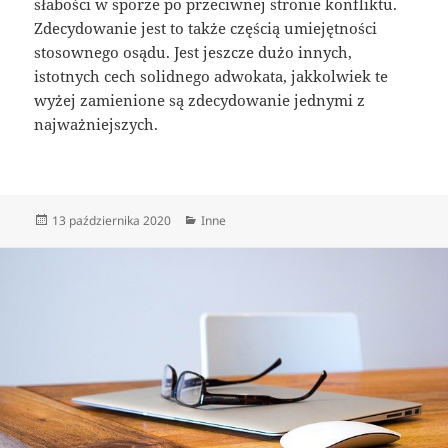
słabości w sporze po przeciwnej stronie konfliktu.
Zdecydowanie jest to także częścią umiejętności
stosownego osądu. Jest jeszcze dużo innych,
istotnych cech solidnego adwokata, jakkolwiek te
wyżej zamienione są zdecydowanie jednymi z
najważniejszych.
Data
Kategorie
13 października 2020
Inne
publikacji